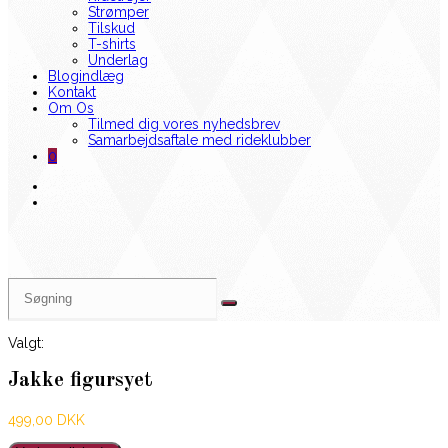
Strømper
Tilskud
T-shirts
Underlag
Blogindlæg
Kontakt
Om Os
Tilmed dig vores nyhedsbrev
Samarbejdsaftale med rideklubber
0
Valgt:
Jakke figursyet
499,00
DKK