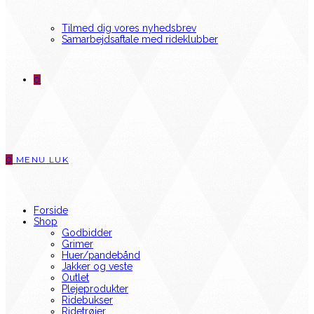
Tilmed dig vores nyhedsbrev
Samarbejdsaftale med rideklubber
0
0
MENU
LUK
Forside
Shop
Godbidder
Grimer
Huer/pandebånd
Jakker og veste
Outlet
Plejeprodukter
Ridebukser
Ridetrøjer