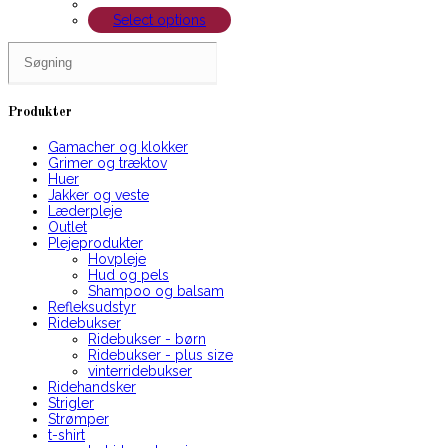
Select options
Search
for:
Produkter
Gamacher og klokker
Grimer og træktov
Huer
Jakker og veste
Læderpleje
Outlet
Plejeprodukter
Hovpleje
Hud og pels
Shampoo og balsam
Refleksudstyr
Ridebukser
Ridebukser - børn
Ridebukser - plus size
vinterridebukser
Ridehandsker
Strigler
Strømper
t-shirt