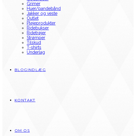
Grimer
Huer/pandebånd
Jakker og veste
Outlet
Plejeprodukter
Ridebukser
Ridetrøjer
Strømper
Tilskud
T-shirts
Underlag
BLOGINDLÆG
KONTAKT
OM OS