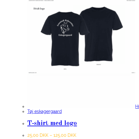
H
Tøj eskagergaard
T-shirt med logo
25,00
DKK
–
125,00
DKK