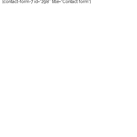
[contact-form-7 id=”298″ title=”Contact form”]