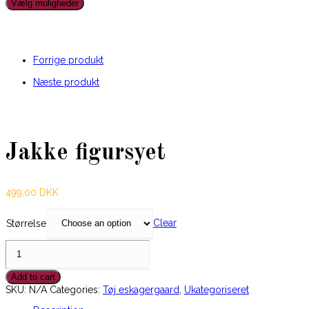
Vælg muligheder
Forrige produkt
Næste produkt
Jakke figursyet
499,00
DKK
Clear
Størrelse
Jakke
figursyet
quantity
Add to cart
SKU:
N/A
Categories:
Tøj eskagergaard
,
Ukategoriseret