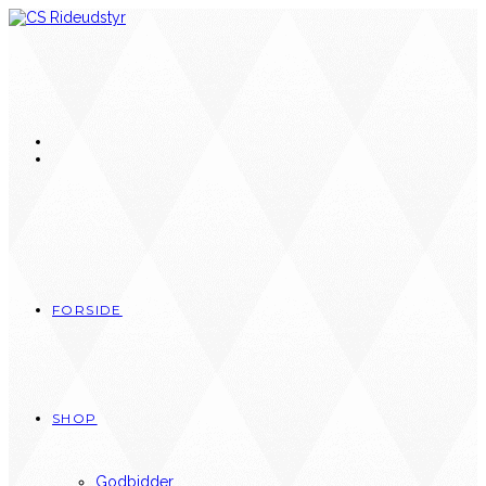
Skip
to
content
FORSIDE
SHOP
Godbidder