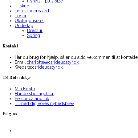
t-shirts - plus size
Tilskud
Tøj eskagergaard
Trøjer
Ukategoriseret
Underlag
Dressur
Spring
Kontakt
Har du brug for hjælp, så er du altid velkommen til at kontakte
Opens
Email:
charlotte@csrideudstyr.dk
in
Website:
csrideudstyr.dk
your
application
CS Rideudstyr
Min Konto
Handelsbetingelser
Persondatapolitik
Tilmed dig vores nyhedsbrev
Følg os
Opens
in
a