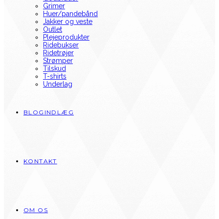
Grimer
Huer/pandebånd
Jakker og veste
Outlet
Plejeprodukter
Ridebukser
Ridetrøjer
Strømper
Tilskud
T-shirts
Underlag
BLOGINDLÆG
KONTAKT
OM OS