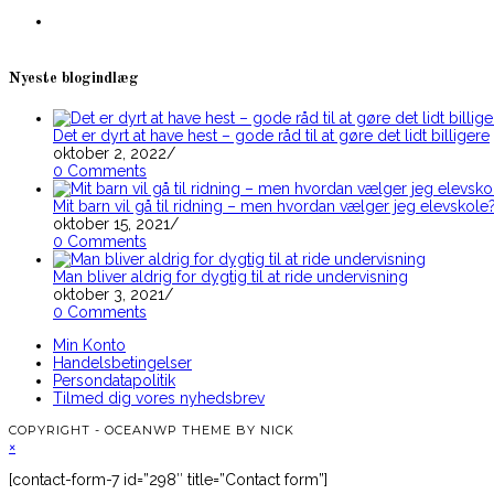
tab
in
a
new
tab
Nyeste blogindlæg
Det er dyrt at have hest – gode råd til at gøre det lidt billigere
oktober 2, 2022
/
0 Comments
Mit barn vil gå til ridning – men hvordan vælger jeg elevskole
oktober 15, 2021
/
0 Comments
Man bliver aldrig for dygtig til at ride undervisning
oktober 3, 2021
/
0 Comments
Min Konto
Handelsbetingelser
Persondatapolitik
Tilmed dig vores nyhedsbrev
COPYRIGHT - OCEANWP THEME BY NICK
×
[contact-form-7 id=”298″ title=”Contact form”]