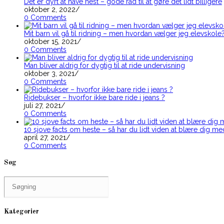
Det er dyrt at have hest – gode råd til at gøre det lidt billigere
oktober 2, 2022
/
0 Comments
Mit barn vil gå til ridning – men hvordan vælger jeg elevskole
oktober 15, 2021
/
0 Comments
Man bliver aldrig for dygtig til at ride undervisning
oktober 3, 2021
/
0 Comments
Ridebukser – hvorfor ikke bare ride i jeans ?
juli 27, 2021
/
0 Comments
10 sjove facts om heste – så har du lidt viden at blære dig me
april 27, 2021
/
0 Comments
Søg
Search
for:
Kategorier