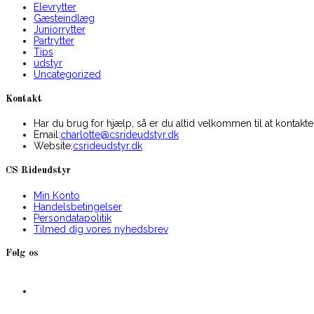
Elevrytter
Gæsteindlæg
Juniorrytter
Partrytter
Tips
udstyr
Uncategorized
Kontakt
Har du brug for hjælp, så er du altid velkommen til at kontakte
Opens
Email:
charlotte@csrideudstyr.dk
in
Website:
csrideudstyr.dk
your
application
CS Rideudstyr
Min Konto
Handelsbetingelser
Persondatapolitik
Tilmed dig vores nyhedsbrev
Følg os
Opens
in
a
new
Opens