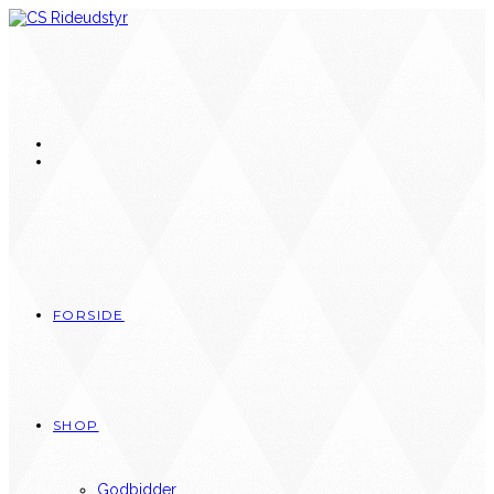
Skip
to
content
FORSIDE
SHOP
Godbidder