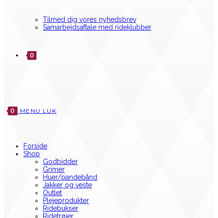
Tilmed dig vores nyhedsbrev
Samarbejdsaftale med rideklubber
0
0
MENU
LUK
Forside
Shop
Godbidder
Grimer
Huer/pandebånd
Jakker og veste
Outlet
Plejeprodukter
Ridebukser
Ridetrøjer