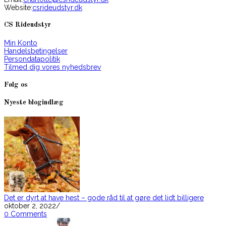
in
Website:
csrideudstyr.dk
your
application
CS Rideudstyr
Min Konto
Handelsbetingelser
Persondatapolitik
Tilmed dig vores nyhedsbrev
Følg os
Opens
Opens
Nyeste blogindlæg
in
in
a
a
new
new
tab
tab
Det er dyrt at have hest – gode råd til at gøre det lidt billigere
oktober 2, 2022
/
0 Comments