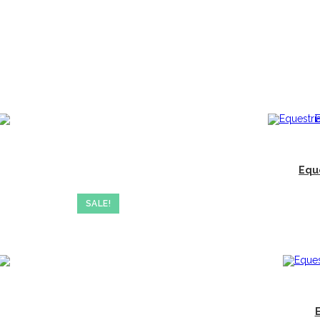
Eque
SALE!