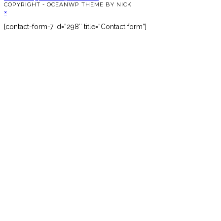
COPYRIGHT - OCEANWP THEME BY NICK
×
[contact-form-7 id=”298″ title=”Contact form”]