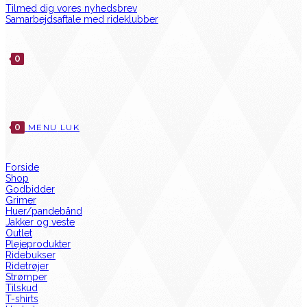
Tilmed dig vores nyhedsbrev
Samarbejdsaftale med rideklubber
0
0
MENU
LUK
Forside
Shop
Godbidder
Grimer
Huer/pandebånd
Jakker og veste
Outlet
Plejeprodukter
Ridebukser
Ridetrøjer
Strømper
Tilskud
T-shirts