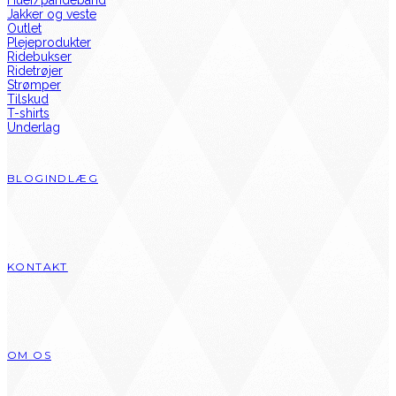
Huer/pandebånd
Jakker og veste
Outlet
Plejeprodukter
Ridebukser
Ridetrøjer
Strømper
Tilskud
T-shirts
Underlag
BLOGINDLÆG
KONTAKT
OM OS