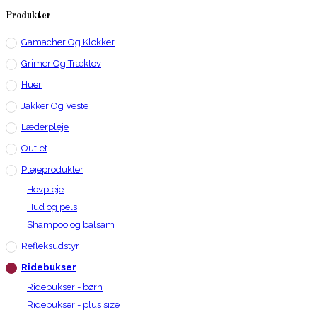
Produkter
Gamacher Og Klokker
Grimer Og Træktov
Huer
Jakker Og Veste
Læderpleje
Outlet
Plejeprodukter
Hovpleje
Hud og pels
Shampoo og balsam
Refleksudstyr
Ridebukser
Ridebukser - børn
Ridebukser - plus size