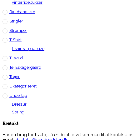
vinterridebukser
Ridehandsker
Strigler
Strømper
T-Shirt
t-shirts - plus size
Tilskud
Tøj Eskagergaard
Trøjer
Ukategoriseret
Underlag
Dressur
Spring
Kontakt
Har du brug for hjælp, så er du altid velkommen til at kontakte os.
Opens
Email:
charlotte@csrideudstyr.dk