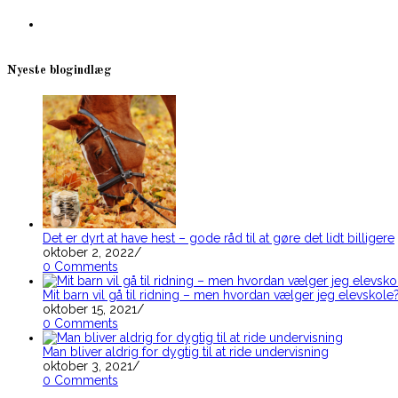
new
Opens
tab
in
a
new
tab
Nyeste blogindlæg
Det er dyrt at have hest – gode råd til at gøre det lidt billigere
oktober 2, 2022
/
0 Comments
Mit barn vil gå til ridning – men hvordan vælger jeg elevskole
oktober 15, 2021
/
0 Comments
Man bliver aldrig for dygtig til at ride undervisning
oktober 3, 2021
/
0 Comments