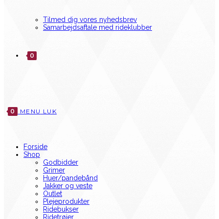
Tilmed dig vores nyhedsbrev
Samarbejdsaftale med rideklubber
0
0
MENU
LUK
Forside
Shop
Godbidder
Grimer
Huer/pandebånd
Jakker og veste
Outlet
Plejeprodukter
Ridebukser
Ridetrøjer