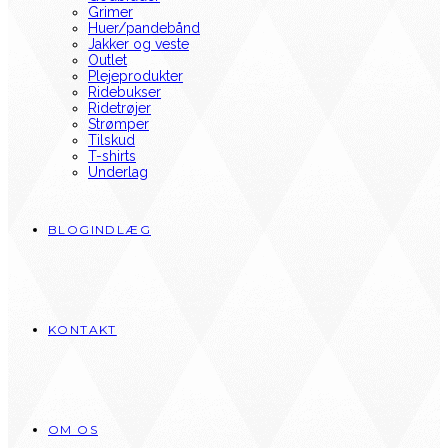
Grimer
Huer/pandebånd
Jakker og veste
Outlet
Plejeprodukter
Ridebukser
Ridetrøjer
Strømper
Tilskud
T-shirts
Underlag
BLOGINDLÆG
KONTAKT
OM OS