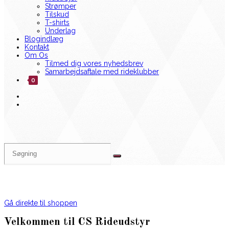
Strømper
Tilskud
T-shirts
Underlag
Blogindlæg
Kontakt
Om Os
Tilmed dig vores nyhedsbrev
Samarbejdsaftale med rideklubber
0
Gå direkte til shoppen
Velkommen til CS Rideudstyr