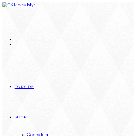
Skip
to
content
FORSIDE
SHOP
Godbidder