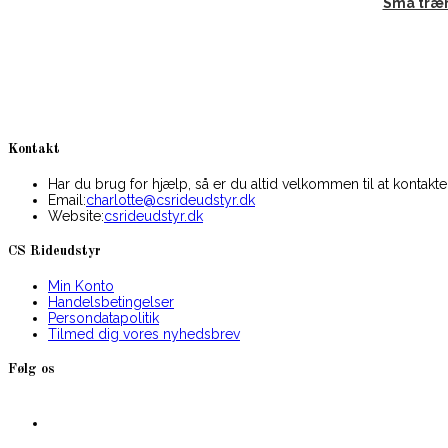
Små træ
Kontakt
Har du brug for hjælp, så er du altid velkommen til at kontakte
Opens
Email:
charlotte@csrideudstyr.dk
in
Website:
csrideudstyr.dk
your
application
CS Rideudstyr
Min Konto
Handelsbetingelser
Persondatapolitik
Tilmed dig vores nyhedsbrev
Følg os
Opens
in
a