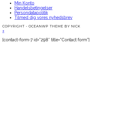
Min Konto
Handelsbetingelser
Persondatapolitik
Tilmed dig vores nyhedsbrev
COPYRIGHT - OCEANWP THEME BY NICK
×
[contact-form-7 id=”298″ title=”Contact form”]